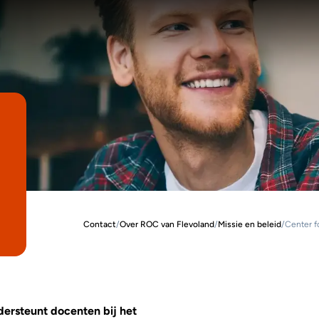
Contact
/
Over ROC van Flevoland
/
Missie en beleid
/
Center f
dersteunt docenten bij het