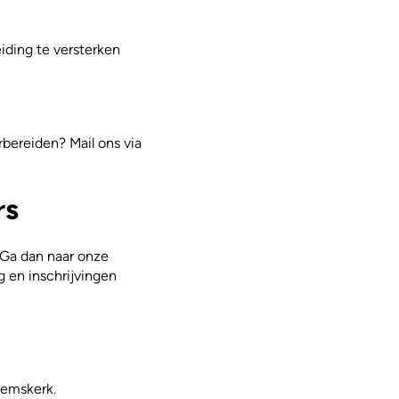
iding te versterken
rbereiden? Mail ons via
rs
Ga dan naar onze
g en inschrijvingen
eemskerk.