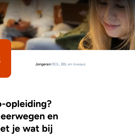
s
Jongeren
/
BOL, BBL en niveaus
o-opleiding?
 leerwegen en
t je wat bij