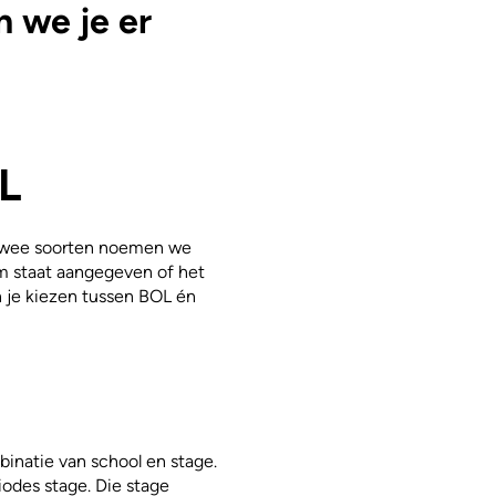
n we je er
L
 twee soorten noemen we
m staat aangegeven of het
n je kiezen tussen BOL én
natie van school en stage.
iodes stage. Die stage