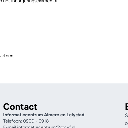
 op het Inburgeringsexamen of
artners.
Contact
Informatiecentrum Almere en Lelystad
S
Telefoon: 0900 - 0918
o
E-mail
informatiecentrum@rocvf.nl