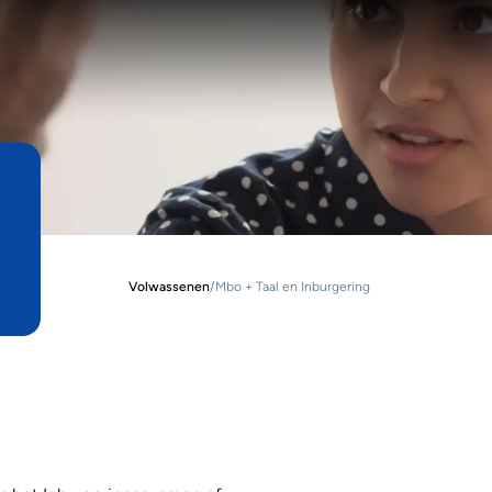
Volwassenen
/
Mbo + Taal en Inburgering