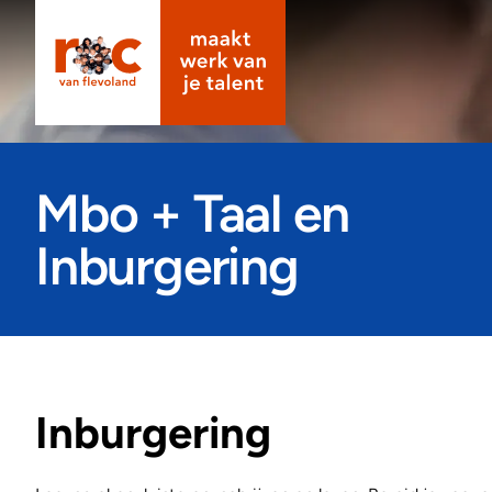
Mbo + Taal en
Inburgering
Inburgering