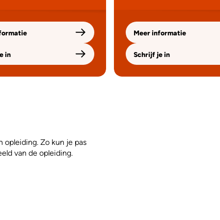
formatie
Meer informatie
e in
Schrijf je in
 opleiding. Zo kun je pas
eeld van de opleiding.