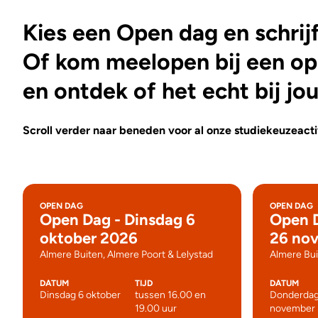
Kies een Open dag en schrijf 
Of kom meelopen bij een op
en ontdek of het echt bij jou
Scroll verder naar beneden voor al onze studiekeuzeactiv
OPEN DAG
OPEN DAG
Open Dag - Dinsdag 6
Open 
oktober 2026
26 no
Almere Buiten, Almere Poort & Lelystad
Almere Bui
DATUM
TIJD
DATUM
Dinsdag 6 oktober
tussen 16.00 en
Donderdag
19.00 uur
november