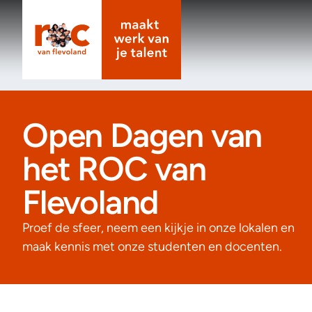
Open Dagen van
het ROC van
Flevoland
Proef de sfeer, neem een kijkje in onze lokalen en
maak kennis met onze studenten en docenten.