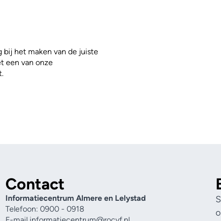
g bij het maken van de juiste
et een van onze
.
Contact
Informatiecentrum Almere en Lelystad
S
Telefoon: 0900 - 0918
o
E-mail
informatiecentrum@rocvf.nl