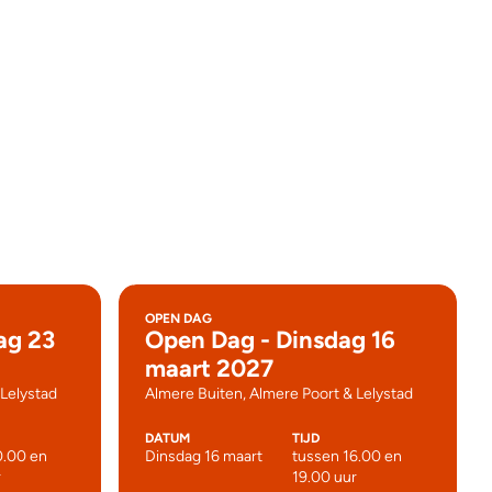
OPEN DAG
ag 23
Open Dag - Dinsdag 16
maart 2027
 Lelystad
Almere Buiten, Almere Poort & Lelystad
DATUM
TIJD
0.00 en
Dinsdag 16 maart
tussen 16.00 en
r
19.00 uur