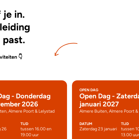
je in.
leiding
 past.
iteiten 👇
OPEN DAG
Dag - Donderdag
Open Dag - Zaterd
vember 2026
januari 2027
ten, Almere Poort & Lelystad
Almere Buiten, Almere Poort &
TIJD
DATUM
TIJD
 26
tussen 16.00 en
Zaterdag 23 januari
tussen 1
19.00 uur
13.00 uu