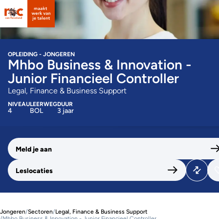
OPLEIDING - JONGEREN
Mhbo Business & Innovation -
Junior Financieel Controller
Legal, Finance & Business Support
NIVEAU
LEERWEG
DUUR
4
BOL
3 jaar
Meld je aan
Leslocaties
Jongeren
/
Sectoren
/
Legal, Finance & Business Support
/
Mhbo Business & Innovation - Junior Financieel Controller