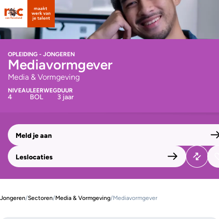
OPLEIDING - JONGEREN
Mediavormgever
Media & Vormgeving
NIVEAU
LEERWEG
DUUR
4
BOL
3 jaar
Meld je aan
Leslocaties
Jongeren
/
Sectoren
/
Media & Vormgeving
/
Mediavormgever