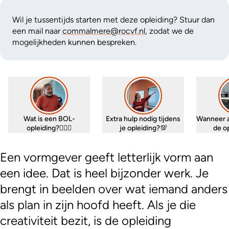
Wil je tussentijds starten met deze opleiding? Stuur dan
een mail naar
commalmere@rocvf.nl
, zodat we de
mogelijkheden kunnen bespreken.
Wat is een BOL-
Extra hulp nodig tijdens
Wanneer 
opleiding?🤷🏼‍♀️
je opleiding?💯
de o
Een vormgever geeft letterlijk vorm aan
een idee. Dat is heel bijzonder werk. Je
brengt in beelden over wat iemand anders
als plan in zijn hoofd heeft. Als je die
creativiteit bezit, is de opleiding