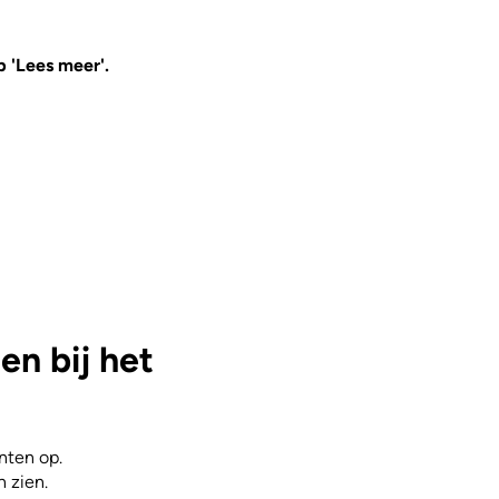
p 'Lees meer'.
n bij het
nten op.
n zien.