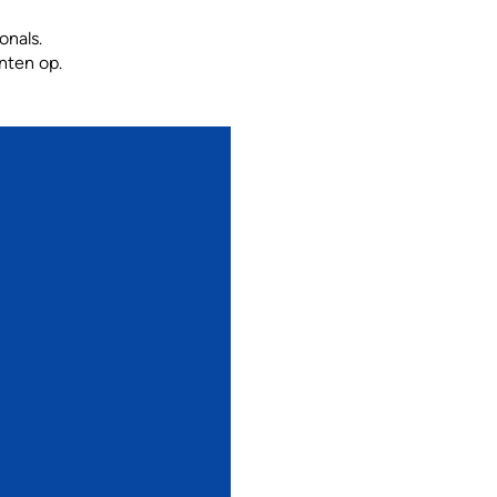
onals.
nten op.