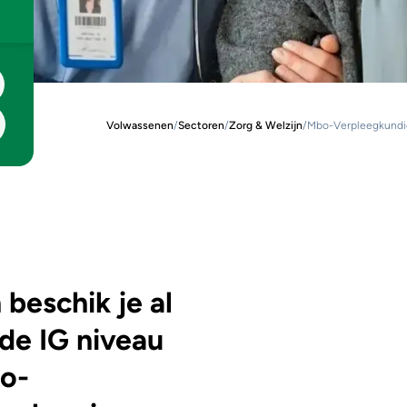
Volwassenen
/
Sectoren
/
Zorg & Welzijn
/
Mbo-Verpleegkundige
 beschik je al
de IG niveau
bo-