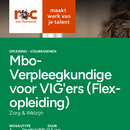
OPLEIDING - VOLWASSENEN
Mbo-
Verpleegkundige
voor VIG'ers (Flex-
opleiding)
Zorg & Welzijn
NIVEAU
TYPE
DUUR
4
Deeltijd (BBL)
2,5 jaar