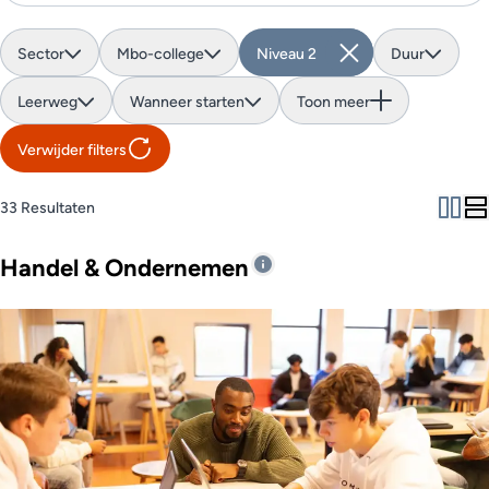
Sector
Mbo-college
Niveau 2
Duur
Leerweg
Wanneer starten
Toon meer
Verwijder filters
33 Resultaten
Handel & Ondernemen