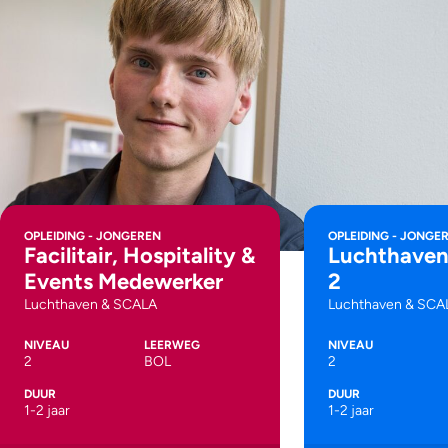
OPLEIDING - JONGEREN
OPLEIDING - JONGE
Facilitair, Hospitality &
Luchthaven
Events Medewerker
2
Luchthaven & SCALA
Luchthaven & SCA
NIVEAU
LEERWEG
NIVEAU
2
BOL
2
DUUR
DUUR
1-2 jaar
1-2 jaar