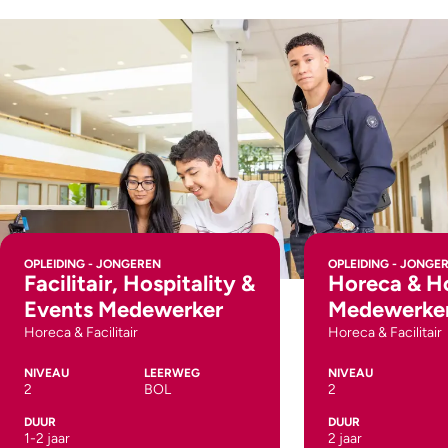
OPLEIDING - JONGEREN
OPLEIDING - JONGE
Facilitair, Hospitality &
Horeca & Ho
Events Medewerker
Medewerker
Horeca & Facilitair
Horeca & Facilitair
NIVEAU
LEERWEG
NIVEAU
2
BOL
2
DUUR
DUUR
1-2 jaar
2 jaar