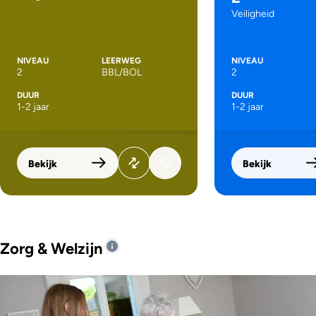
Veiligheid
NIVEAU
LEERWEG
NIVEAU
2
BBL/BOL
2
DUUR
DUUR
1-2 jaar
1-2 jaar
Bekijk
Bekijk
Zorg & Welzijn