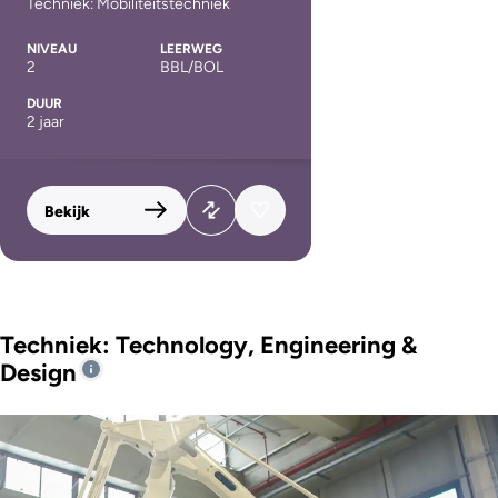
Techniek: Mobiliteitstechniek
NIVEAU
LEERWEG
2
BBL/BOL
DUUR
2 jaar
Bekijk
Techniek: Technology, Engineering &
Design