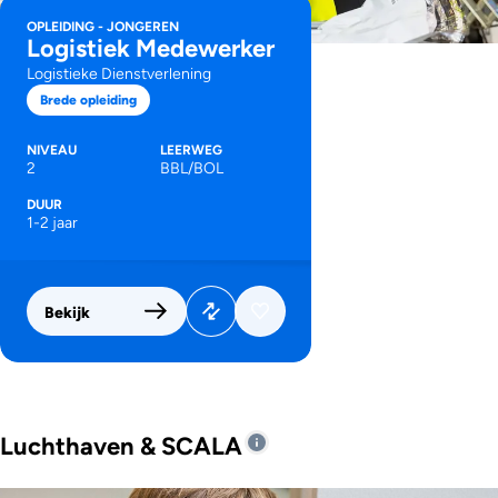
OPLEIDING - JONGEREN
Logistiek Medewerker
Logistieke Dienstverlening
Brede opleiding
NIVEAU
LEERWEG
2
BBL/BOL
DUUR
1-2 jaar
Bekijk
Luchthaven & SCALA