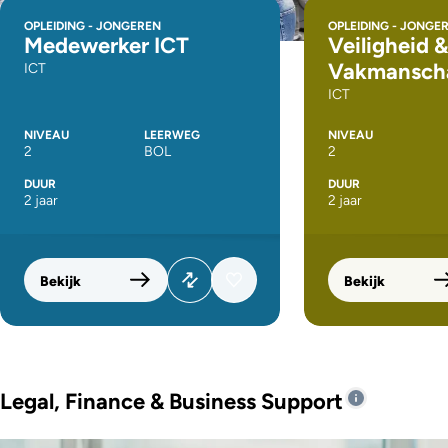
OPLEIDING - JONGEREN
OPLEIDING - JONGE
Medewerker ICT
Veiligheid &
Vakmanscha
ICT
ICT
NIVEAU
LEERWEG
NIVEAU
2
BOL
2
DUUR
DUUR
2 jaar
2 jaar
Bekijk
Bekijk
Legal, Finance & Business Support