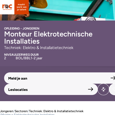
OPLEIDING - JONGEREN
Monteur Elektrotechnische
Installaties
Techniek: Elektro & Installatietechniek
NIVEAU
LEERWEG
DUUR
2
BOL/BBL
1-2 jaar
Meld je aan
Leslocaties
Jongeren
/
Sectoren
/
Techniek: Elektro & Installatietechniek
/
Monteur Elektrotechnische Installaties