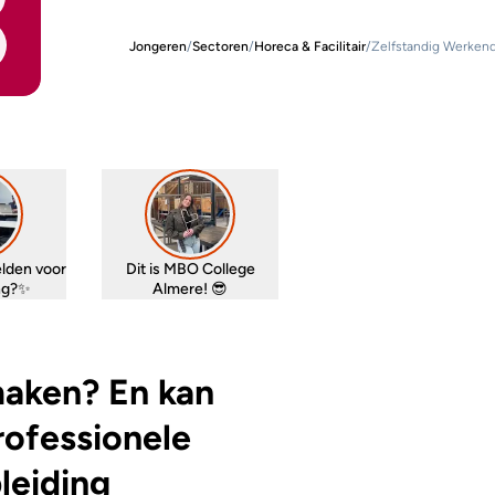
Jongeren
/
Sectoren
/
Horeca & Facilitair
/
Zelfstandig Werken
lden voor
Dit is MBO College
ing?✨
Almere! 😎
 maken? En kan
professionele
leiding