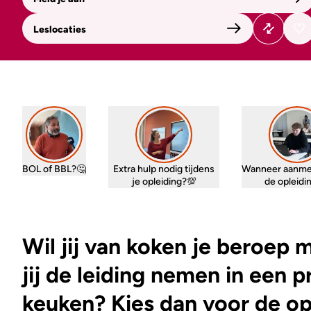
Leslocaties
BOL of BBL?🤔
Extra hulp nodig tijdens
Wanneer aanme
je opleiding?💯
de opleid
Wil jij van koken je beroep
jij de leiding nemen in een 
keuken? Kies dan voor de op