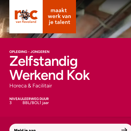
OPLEIDING - JONGEREN
Zelfstandig
Werkend Kok
Horeca & Facilitair
NIVEAU
LEERWEG
DUUR
3
BBL/BOL
1 jaar
Meld je aan