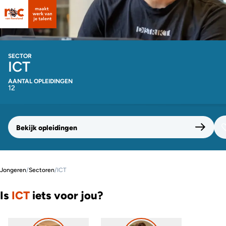
SECTOR
ICT
AANTAL OPLEIDINGEN
12
Bekijk opleidingen
Jongeren
/
Sectoren
/
ICT
Is
ICT
iets voor jou?