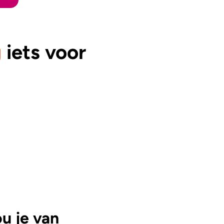
g
iets voor
ou je van