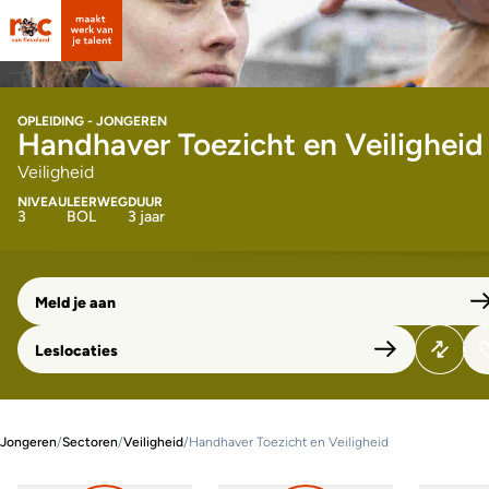
OPLEIDING - JONGEREN
Handhaver Toezicht en Veiligheid
Veiligheid
NIVEAU
LEERWEG
DUUR
3
BOL
3 jaar
Meld je aan
Leslocaties
Jongeren
/
Sectoren
/
Veiligheid
/
Handhaver Toezicht en Veiligheid