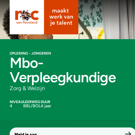
OPLEIDING - JONGEREN
Mbo-
Verpleegkundige
Zorg & Welzijn
NIVEAU
LEERWEG
DUUR
4
BBL/BOL
4 jaar
Meld je aan