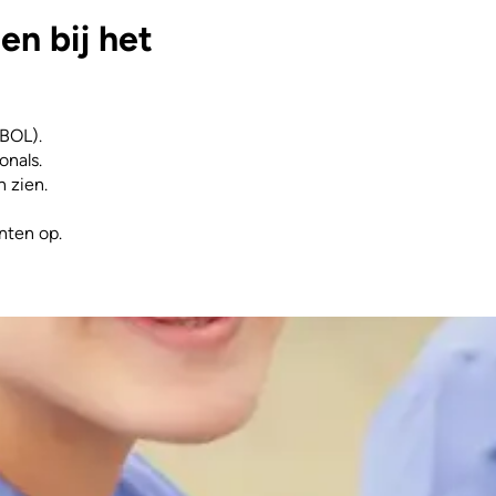
n bij het
(BOL).
onals.
n zien.
nten op.