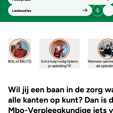
Leslocaties
BOL of BBL?🤔
Extra hulp nodig tijdens
Wanneer aanme
je opleiding?💯
de opleid
Wil jij een baan in de zorg 
alle kanten op kunt? Dan is 
Mbo-Verpleegkundige iets v