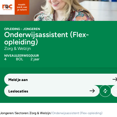
OPLEIDING - JONGEREN
Onderwijsassistent (Flex-
opleiding)
Zorg & Welzijn
NIVEAU
LEERWEG
DUUR
4
BOL
2 jaar
Meld je aan
Leslocaties
Jongeren
/
Sectoren
/
Zorg & Welzijn
/
Onderwijsassistent (Flex-opleiding)