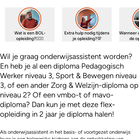
Wat is een BOL-
Extra hulp nodig tijdens
Wanneer 
opleiding?🤷🏼‍♀️
je opleiding?💯
de o
Wil je graag onderwijsassistent worden?
En heb je al een diploma Pedagogisch
Werker niveau 3, Sport & Bewegen niveau
3, of een ander Zorg & Welzijn-diploma op
niveau 2? Of een vmbo-t of mavo-
diploma? Dan kun je met deze flex-
opleiding in 2 jaar je diploma halen!
Als onderwijsassistent in het basis- of voortgezet onderwijs
lever je een belangrijke bijdrage aan de ontwikkeling van