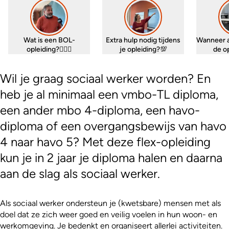
Wat is een BOL-
Extra hulp nodig tijdens
Wanneer 
opleiding?🤷🏼‍♀️
je opleiding?💯
de o
Wil je graag sociaal werker worden? En
heb je al minimaal een vmbo-TL diploma,
een ander mbo 4-diploma, een havo-
diploma of een overgangsbewijs van havo
4 naar havo 5? Met deze flex-opleiding
kun je in 2 jaar je diploma halen en daarna
aan de slag als sociaal werker.
Als sociaal werker ondersteun je (kwetsbare) mensen met als
doel dat ze zich weer goed en veilig voelen in hun woon- en
werkomgeving. Je bedenkt en organiseert allerlei activiteiten.