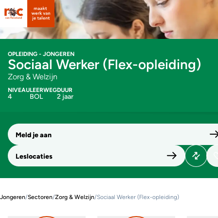
OPLEIDING - JONGEREN
Sociaal Werker (Flex-opleiding)
Zorg & Welzijn
NIVEAU
LEERWEG
DUUR
4
BOL
2 jaar
Meld je aan
Leslocaties
Jongeren
/
Sectoren
/
Zorg & Welzijn
/
Sociaal Werker (Flex-opleiding)