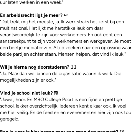
uur laten werken in een week."
En arbeidsrecht ligt je meer?
👀
"Dat trekt mij het meeste, ja. Ik werk straks het liefst bij een
multinational. Het lijkt me hartstikke leuk om daar
verantwoordelijk te zijn voor werknemers. En ook echt een
aanspreekpunt te zijn voor werknemers en werkgever. Je moet
een beetje mediator zijn. Altijd zoeken naar een oplossing waar
beide partijen achter staan. Mensen helpen, dat vind ik leuk."
Wil je hierna nog doorstuderen?
👍🏼
"Ja. Maar dan wel binnen de organisatie waarin ik werk. Die
mogelijkheden zijn er ook."
Vind je school niet leuk?
🙈
"Jawel, hoor. En MBO College Poort is een fijne en prettige
school, lekker overzichtelijk. Iedereen kent elkaar ook. Ik voel
me hier veilig. En de feesten en evenementen hier zijn ook top
geregeld.
Ben je voor je hier begon naar een open dag geweest?
💯