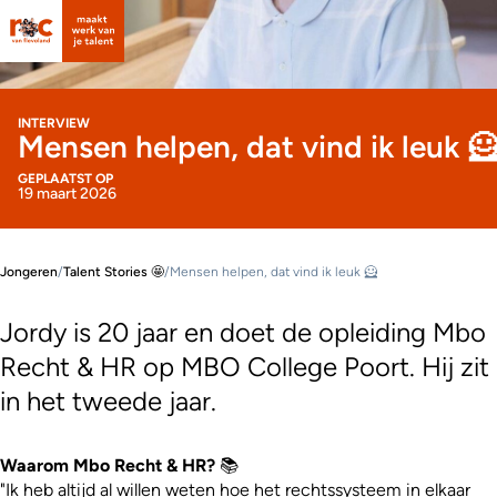
INTERVIEW
Mensen helpen, dat vind ik leuk 
GEPLAATST OP
19 maart 2026
Jongeren
/
Talent Stories 🤩
/
Mensen helpen, dat vind ik leuk 🦸
Jordy is 20 jaar en doet de opleiding Mbo
Recht & HR op MBO College Poort. Hij zit
in het tweede jaar.
Waarom Mbo Recht & HR?
📚
"Ik heb altijd al willen weten hoe het rechtssysteem in elkaar