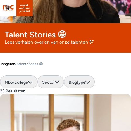
Talent Stories 🤩
Lees verhalen over én van onze talenten 💯
Jongeren
/
Talent Stories 🤩
Mbo-college
Sector
Blogtype
23 Resultaten