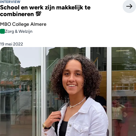
INTERVIEW
School en werk zijn makkelijk te
combineren 💯
MBO College Almere
Zorg & Welzijn
19 mei 2022