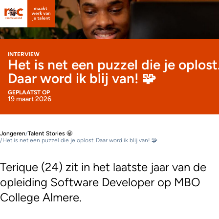
INTERVIEW
Het is net een puzzel die je oplost
Daar word ik blij van! 🧩
GEPLAATST OP
19 maart 2026
Jongeren
/
Talent Stories 🤩
/
Het is net een puzzel die je oplost. Daar word ik blij van! 🧩
Terique (24) zit in het laatste jaar van de
opleiding Software Developer op MBO
College Almere.