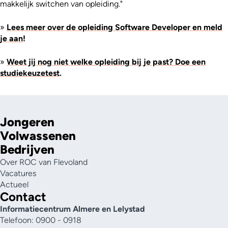
makkelijk switchen van opleiding."
»
Lees meer over de opleiding Software Developer
en meld
je aan
!
»
Weet jij nog niet welke opleiding bij je past? Doe een
studiekeuzetest
.
Jongeren
Volwassenen
Bedrijven
Over ROC van Flevoland
Vacatures
Actueel
Contact
Informatiecentrum Almere en Lelystad
Telefoon: 0900 - 0918