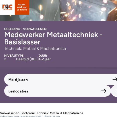
OPLEIDING - VOLWASSENEN
Medewerker Metaaltechniek -
Basislasser
Techniek: Metaal & Mechatronica
NIVEAU
TYPE
DUUR
2
Deeltijd (BBL)
1-2 jaar
Meld je aan
Leslocaties
Volwassenen
/
Sectoren
/
Techniek: Metaal & Mechatronica
/
Medewerker Metaaltechniek - Basislasser