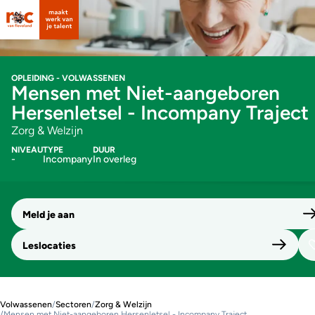
OPLEIDING - VOLWASSENEN
Mensen met Niet-aangeboren
Hersenletsel - Incompany Traject
Zorg & Welzijn
NIVEAU
TYPE
DUUR
-
Incompany
In overleg
Meld je aan
Leslocaties
Volwassenen
/
Sectoren
/
Zorg & Welzijn
/
Mensen met Niet-aangeboren Hersenletsel - Incompany Traject