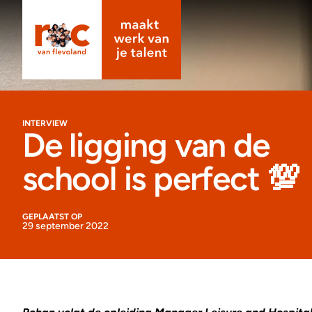
INTERVIEW
De ligging van de
school is perfect 💯
GEPLAATST OP
29 september 2022