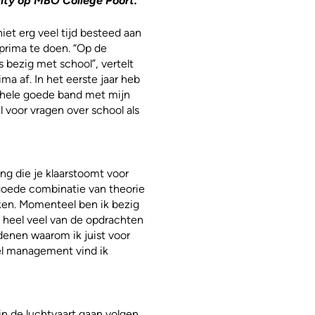
ity op MBO College Poort.
iet erg veel tijd besteed aan
 prima te doen. “Op de
 bezig met school”, vertelt
ma af. In het eerste jaar heb
n hele goede band met mijn
 voor vragen over school als
ng die je klaarstoomt voor
n goede combinatie van theorie
aken. Momenteel ben ik bezig
t heel veel van de opdrachten
edenen waarom ik juist voor
el management vind ik
 in de luchtvaart gaan volgen.