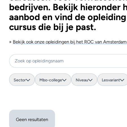
bedrijven. Bekijk hieronder 
aanbod en vind de opleiding
cursus die bij je past.
»
Bekijk ook onze opleidingen bij het ROC van Amsterdam
Zoek op opleidingsnaam
Sector
Mbo-college
Niveau
Lesvariant
Geen resultaten