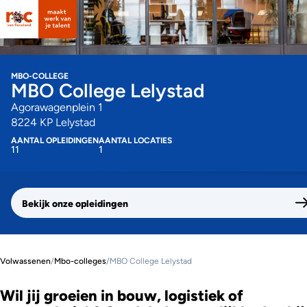
MBO-COLLEGE
MBO College Lelystad
Agorawagenplein 1
8224 KP Lelystad
AANTAL OPLEIDINGEN
AANTAL LOCATIES
11
1
Bekijk onze opleidingen
Volwassenen
/
Mbo-colleges
/
MBO College Lelystad
Wil jij groeien in bouw, logistiek of